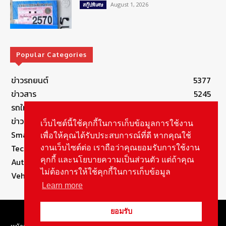
August 1, 2026
สกู๊ปพิเศษ
Popular Categories
ข่าวรถยนต์
5377
ข่าวสาร
5245
รถใหม่
3283
ข่าวประชาสัมพันธ์
2149
เว็บไซต์นี้ใช้คุกกี้ในการเก็บข้อมูลการใช้งาน
Smart Life
554
เพื่อให้คุณได้รับประสบการณ์ที่ดี หากคุณใช้
Technology
541
งานเว็บไซต์ต่อ เราถือว่าคุณยอมรับการใช้งาน
คุกกี้ และนโยบายความเป็นส่วนตัว แต่ถ้าคุณ
Autolife Lifestyle
490
ไม่ต้องการให้ใช้คุกกี้ในการเก็บข้อมูล
Vehicle
388
Learn more
© Copyright 2021, All Rights Reserved Autolifethailand
ยอมรับ