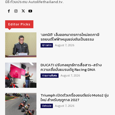
นิธิ ท้วมประถม Autolifethailand.tv.
Editor Picks
‘เอกนิติ’ เล็งออกมาตรการใหม่ลดภาษี
รถยนต์ไฟฟ้าหนุนแข่งขันเป็นธรรม
August 7, 2026
ข่าวสาร
DUCATI ปรับกลยุทธ์การสื่อสาร-สร้าง
ความเชื่อมั่นแบรนด์ชู Racing DNA
August 7, 2026
รายงานพิเศษ
Triumph เปิดตัวเครื่องยนต์แข่ง Moto2 รุ่น
ใหม่ สำหรับฤดูกาล 2027
August 7, 2026
Vehicle