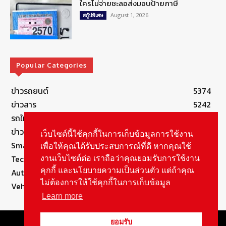
ใครไม่จ่ายชะลอส่งมอบป้ายภาษี
August 1, 2026
สกู๊ปพิเศษ
Popular Categories
ข่าวรถยนต์
5374
ข่าวสาร
5242
รถใหม่
3280
ข่าวประชาสัมพันธ์
2148
เว็บไซต์นี้ใช้คุกกี้ในการเก็บข้อมูลการใช้งาน
Smart Life
554
เพื่อให้คุณได้รับประสบการณ์ที่ดี หากคุณใช้
Technology
541
งานเว็บไซต์ต่อ เราถือว่าคุณยอมรับการใช้งาน
คุกกี้ และนโยบายความเป็นส่วนตัว แต่ถ้าคุณ
Autolife Lifestyle
490
ไม่ต้องการให้ใช้คุกกี้ในการเก็บข้อมูล
Vehicle
388
Learn more
© Copyright 2021, All Rights Reserved Autolifethailand
ยอมรับ