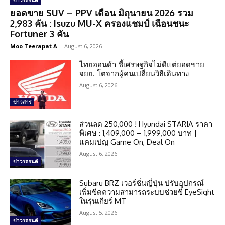
ข่าวรถยนต์
ยอดขาย SUV – PPV เดือน มิถุนายน 2026 รวม
2,983 คัน : Isuzu MU-X ครองแชมป์ เฉือนชนะ
Fortuner 3 คัน
Moo Teerapat A
-
August 6, 2026
ไทยฮอนด้า ชี้เศรษฐกิจไม่ดีแต่ยอดขาย
จยย. โตจากผู้คนเปลี่ยนวิธีเดินทาง
August 6, 2026
ข่าวสาร
ส่วนลด 250,000 ! Hyundai STARIA ราคา
พิเศษ : 1,409,000 – 1,999,000 บาท |
แคมเปญ Game On, Deal On
August 6, 2026
ข่าวรถยนต์
Subaru BRZ เวอร์ชั่นญี่ปุ่น ปรับอุปกรณ์
เพิ่มขีดความสามารถระบบช่วยขี่ EyeSight
ในรุ่นเกียร์ MT
August 5, 2026
ข่าวรถยนต์