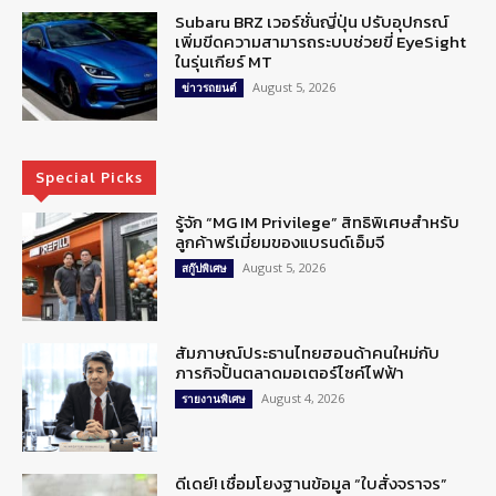
Subaru BRZ เวอร์ชั่นญี่ปุ่น ปรับอุปกรณ์
เพิ่มขีดความสามารถระบบช่วยขี่ EyeSight
ในรุ่นเกียร์ MT
August 5, 2026
ข่าวรถยนต์
Special Picks
รู้จัก “MG IM Privilege” สิทธิพิเศษสำหรับ
ลูกค้าพรีเมี่ยมของแบรนด์เอ็มจี
August 5, 2026
สกู๊ปพิเศษ
สัมภาษณ์ประธานไทยฮอนด้าคนใหม่กับ
ภารกิจปั้นตลาดมอเตอร์ไซค์ไฟฟ้า
August 4, 2026
รายงานพิเศษ
ดีเดย์! เชื่อมโยงฐานข้อมูล “ใบสั่งจราจร”