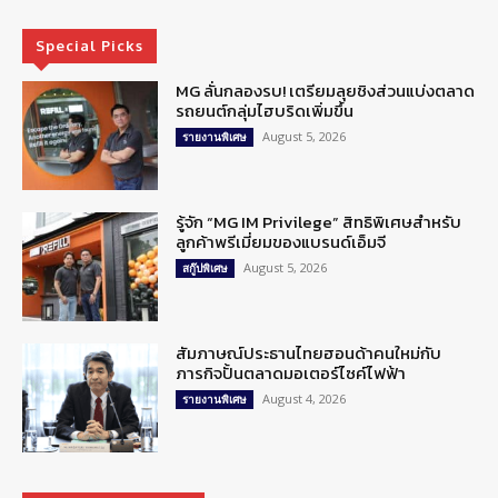
Special Picks
MG ลั่นกลองรบ! เตรียมลุยชิงส่วนแบ่งตลาด
รถยนต์กลุ่มไฮบริดเพิ่มขึ้น
August 5, 2026
รายงานพิเศษ
รู้จัก “MG IM Privilege” สิทธิพิเศษสำหรับ
ลูกค้าพรีเมี่ยมของแบรนด์เอ็มจี
August 5, 2026
สกู๊ปพิเศษ
สัมภาษณ์ประธานไทยฮอนด้าคนใหม่กับ
ภารกิจปั้นตลาดมอเตอร์ไซค์ไฟฟ้า
August 4, 2026
รายงานพิเศษ