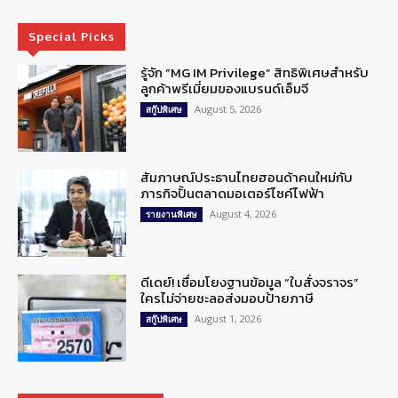
Special Picks
รู้จัก “MG IM Privilege” สิทธิพิเศษสำหรับ
ลูกค้าพรีเมี่ยมของแบรนด์เอ็มจี
August 5, 2026
สกู๊ปพิเศษ
สัมภาษณ์ประธานไทยฮอนด้าคนใหม่กับ
ภารกิจปั้นตลาดมอเตอร์ไซค์ไฟฟ้า
August 4, 2026
รายงานพิเศษ
ดีเดย์! เชื่อมโยงฐานข้อมูล “ใบสั่งจราจร”
ใครไม่จ่ายชะลอส่งมอบป้ายภาษี
August 1, 2026
สกู๊ปพิเศษ