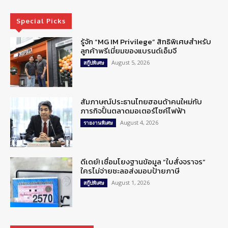
Special Picks
รู้จัก “MG IM Privilege” สิทธิพิเศษสำหรับ
ลูกค้าพรีเมี่ยมของแบรนด์เอ็มจี
August 5, 2026
สกู๊ปพิเศษ
สัมภาษณ์ประธานไทยฮอนด้าคนใหม่กับ
ภารกิจปั้นตลาดมอเตอร์ไซค์ไฟฟ้า
August 4, 2026
รายงานพิเศษ
ดีเดย์! เชื่อมโยงฐานข้อมูล “ใบสั่งจราจร”
ใครไม่จ่ายชะลอส่งมอบป้ายภาษี
August 1, 2026
สกู๊ปพิเศษ