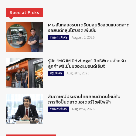
Special Picks
MG ลั่นกลองรบ! เตรียมลุยชิงส่วนแบ่งตลาด
รถยนต์กลุ่มไฮบริดเพิ่มขึ้น
August 5, 2026
รายงานพิเศษ
รู้จัก “MG IM Privilege” สิทธิพิเศษสำหรับ
ลูกค้าพรีเมี่ยมของแบรนด์เอ็มจี
August 5, 2026
สกู๊ปพิเศษ
สัมภาษณ์ประธานไทยฮอนด้าคนใหม่กับ
ภารกิจปั้นตลาดมอเตอร์ไซค์ไฟฟ้า
August 4, 2026
รายงานพิเศษ