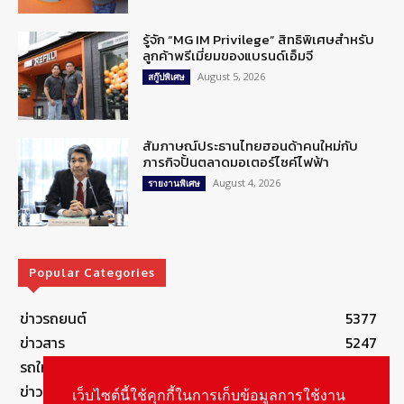
รู้จัก “MG IM Privilege” สิทธิพิเศษสำหรับ
ลูกค้าพรีเมี่ยมของแบรนด์เอ็มจี
August 5, 2026
สกู๊ปพิเศษ
สัมภาษณ์ประธานไทยฮอนด้าคนใหม่กับ
ภารกิจปั้นตลาดมอเตอร์ไซค์ไฟฟ้า
August 4, 2026
รายงานพิเศษ
Popular Categories
ข่าวรถยนต์
5377
ข่าวสาร
5247
รถใหม่
3283
ข่าวประชาสัมพันธ์
2149
เว็บไซต์นี้ใช้คุกกี้ในการเก็บข้อมูลการใช้งาน