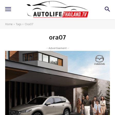
Home
Tags
Ora07
ora07
- Advertisement -