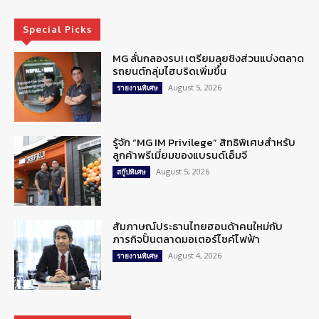
Special Picks
MG ลั่นกลองรบ! เตรียมลุยชิงส่วนแบ่งตลาด
รถยนต์กลุ่มไฮบริดเพิ่มขึ้น
August 5, 2026
รายงานพิเศษ
รู้จัก “MG IM Privilege” สิทธิพิเศษสำหรับ
ลูกค้าพรีเมี่ยมของแบรนด์เอ็มจี
August 5, 2026
สกู๊ปพิเศษ
สัมภาษณ์ประธานไทยฮอนด้าคนใหม่กับ
ภารกิจปั้นตลาดมอเตอร์ไซค์ไฟฟ้า
August 4, 2026
รายงานพิเศษ