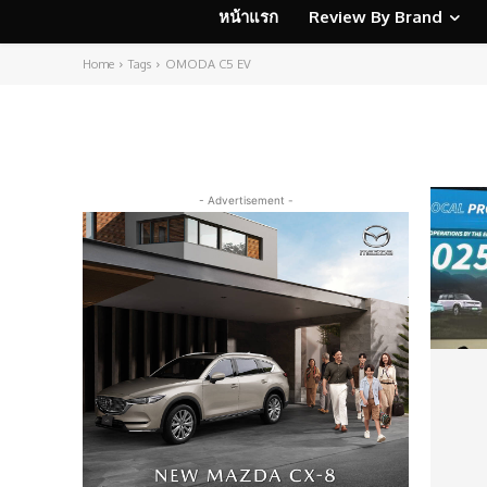
หน้าแรก
Review By Brand
Home
Tags
OMODA C5 EV
- Advertisement -