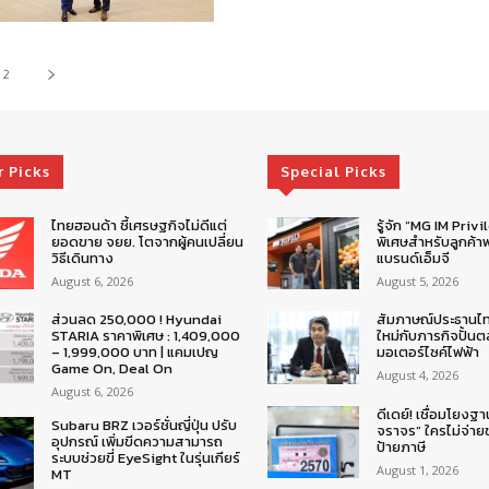
2
r Picks
Special Picks
ไทยฮอนด้า ชี้เศรษฐกิจไม่ดีแต่
รู้จัก “MG IM Privi
ยอดขาย จยย. โตจากผู้คนเปลี่ยน
พิเศษสำหรับลูกค้าพ
วิธีเดินทาง
แบรนด์เอ็มจี
August 6, 2026
August 5, 2026
ส่วนลด 250,000 ! Hyundai
สัมภาษณ์ประธานไ
STARIA ราคาพิเศษ : 1,409,000
ใหม่กับภารกิจปั้น
– 1,999,000 บาท | แคมเปญ
มอเตอร์ไซค์ไฟฟ้า
Game On, Deal On
August 4, 2026
August 6, 2026
ดีเดย์! เชื่อมโยงฐา
Subaru BRZ เวอร์ชั่นญี่ปุ่น ปรับ
จราจร” ใครไม่จ่า
อุปกรณ์ เพิ่มขีดความสามารถ
ป้ายภาษี
ระบบช่วยขี่ EyeSight ในรุ่นเกียร์
August 1, 2026
MT