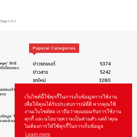
Page 1 of 2
Popular Categories
ข่าวรถยนต์
5374
lege” สิทธิ
รีเมี่ยมของ
ข่าวสาร
5242
รถใหม่
3280
ข่าวประชาสัมพันธ์
2148
ทยฮอนด้าคน
ตลาด
Smart Life
554
เว็บไซต์นี้ใช้คุกกี้ในการเก็บข้อมูลการใช้งาน
Technology
541
เพื่อให้คุณได้รับประสบการณ์ที่ดี หากคุณใช้
งานเว็บไซต์ต่อ เราถือว่าคุณยอมรับการใช้งาน
Autolife Lifestyle
490
นข้อมูล “ใบสั่ง
คุกกี้ และนโยบายความเป็นส่วนตัว แต่ถ้าคุณ
Vehicle
388
ยชะลอส่งมอบ
ไม่ต้องการให้ใช้คุกกี้ในการเก็บข้อมูล
Learn more