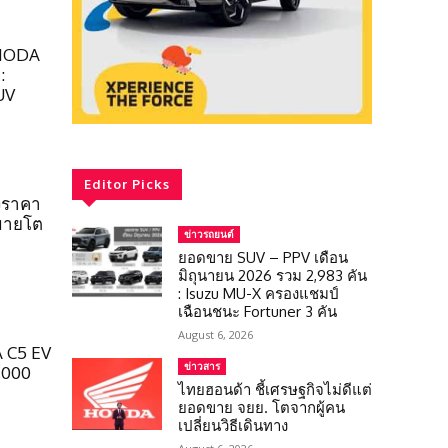
OMODA
:
UV
Editor Picks
งราคา
ดขายโต
ข่าวรถยนต์
ยอดขาย SUV – PPV เดือน
มิถุนายน 2026 รวม 2,983 คัน
: Isuzu MU-X ครองแชมป์
เฉือนชนะ Fortuner 3 คัน
August 6, 2026
 C5 EV
ข่าวสาร
,000
ไทยฮอนด้า ชี้เศรษฐกิจไม่ดีแต่
ยอดขาย จยย. โตจากผู้คน
เปลี่ยนวิธีเดินทาง