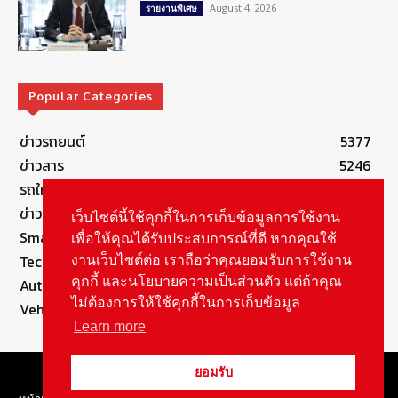
August 4, 2026
รายงานพิเศษ
Popular Categories
ข่าวรถยนต์
5377
ข่าวสาร
5246
รถใหม่
3283
ข่าวประชาสัมพันธ์
2149
เว็บไซต์นี้ใช้คุกกี้ในการเก็บข้อมูลการใช้งาน
Smart Life
554
เพื่อให้คุณได้รับประสบการณ์ที่ดี หากคุณใช้
Technology
541
งานเว็บไซต์ต่อ เราถือว่าคุณยอมรับการใช้งาน
คุกกี้ และนโยบายความเป็นส่วนตัว แต่ถ้าคุณ
Autolife Lifestyle
490
ไม่ต้องการให้ใช้คุกกี้ในการเก็บข้อมูล
Vehicle
389
Learn more
© Copyright 2021, All Rights Reserved Autolifethailand
ยอมรับ