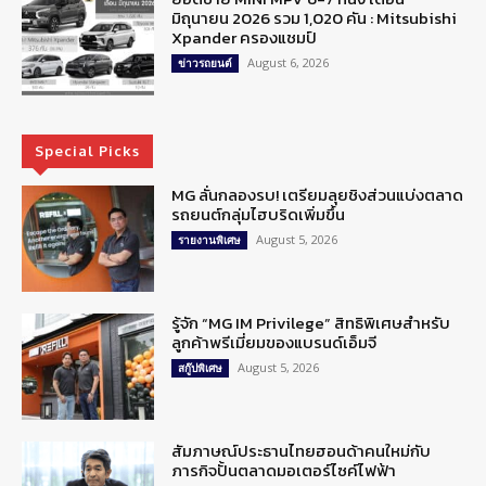
มิถุนายน 2026 รวม 1,020 คัน : Mitsubishi
Xpander ครองแชมป์
August 6, 2026
ข่าวรถยนต์
Special Picks
MG ลั่นกลองรบ! เตรียมลุยชิงส่วนแบ่งตลาด
รถยนต์กลุ่มไฮบริดเพิ่มขึ้น
August 5, 2026
รายงานพิเศษ
รู้จัก “MG IM Privilege” สิทธิพิเศษสำหรับ
ลูกค้าพรีเมี่ยมของแบรนด์เอ็มจี
August 5, 2026
สกู๊ปพิเศษ
สัมภาษณ์ประธานไทยฮอนด้าคนใหม่กับ
ภารกิจปั้นตลาดมอเตอร์ไซค์ไฟฟ้า