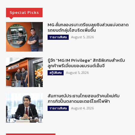
Special Picks
MG ลั่นกลองรบ! เตรียมลุยชิงส่วนแบ่งตลาด
รถยนต์กลุ่มไฮบริดเพิ่มขึ้น
August 5, 2026
รายงานพิเศษ
รู้จัก “MG IM Privilege” สิทธิพิเศษสำหรับ
ลูกค้าพรีเมี่ยมของแบรนด์เอ็มจี
August 5, 2026
สกู๊ปพิเศษ
สัมภาษณ์ประธานไทยฮอนด้าคนใหม่กับ
ภารกิจปั้นตลาดมอเตอร์ไซค์ไฟฟ้า
August 4, 2026
รายงานพิเศษ