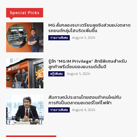
Special Picks
MG ลั่นกลองรบ! เตรียมลุยชิงส่วนแบ่งตลาด
รถยนต์กลุ่มไฮบริดเพิ่มขึ้น
August 5, 2026
รายงานพิเศษ
รู้จัก “MG IM Privilege” สิทธิพิเศษสำหรับ
ลูกค้าพรีเมี่ยมของแบรนด์เอ็มจี
August 5, 2026
สกู๊ปพิเศษ
สัมภาษณ์ประธานไทยฮอนด้าคนใหม่กับ
ภารกิจปั้นตลาดมอเตอร์ไซค์ไฟฟ้า
August 4, 2026
รายงานพิเศษ