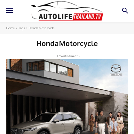
Home
Tags
HondaMotorcycle
HondaMotorcycle
- Advertisement -