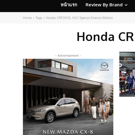
หน้าแรก
Review By Brand
Home
Tags
Honda CRF300L H2C Special Enduro Edition
Honda CRF
- Advertisement -