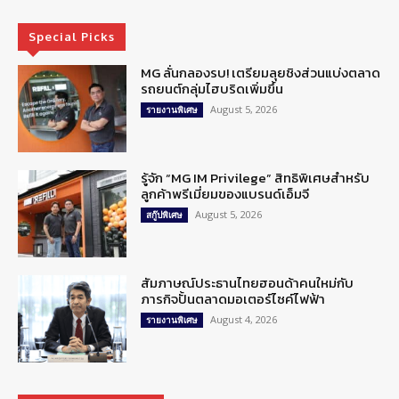
Special Picks
MG ลั่นกลองรบ! เตรียมลุยชิงส่วนแบ่งตลาด
รถยนต์กลุ่มไฮบริดเพิ่มขึ้น
August 5, 2026
รายงานพิเศษ
รู้จัก “MG IM Privilege” สิทธิพิเศษสำหรับ
ลูกค้าพรีเมี่ยมของแบรนด์เอ็มจี
August 5, 2026
สกู๊ปพิเศษ
สัมภาษณ์ประธานไทยฮอนด้าคนใหม่กับ
ภารกิจปั้นตลาดมอเตอร์ไซค์ไฟฟ้า
August 4, 2026
รายงานพิเศษ