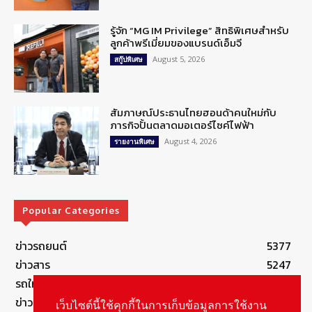
รู้จัก “MG IM Privilege” สิทธิพิเศษสำหรับ
ลูกค้าพรีเมี่ยมของแบรนด์เอ็มจี
August 5, 2026
สกู๊ปพิเศษ
สัมภาษณ์ประธานไทยฮอนด้าคนใหม่กับ
ภารกิจปั้นตลาดมอเตอร์ไซค์ไฟฟ้า
August 4, 2026
รายงานพิเศษ
Popular Categories
ข่าวรถยนต์
5377
ข่าวสาร
5247
รถใหม่
3283
ข่าวประชาสัมพันธ์
2149
เว็บไซต์นี้ใช้คุกกี้ในการเก็บข้อมูลการใช้งาน