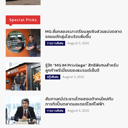
Special Picks
MG ลั่นกลองรบ! เตรียมลุยชิงส่วนแบ่งตลาด
รถยนต์กลุ่มไฮบริดเพิ่มขึ้น
August 5, 2026
รายงานพิเศษ
รู้จัก “MG IM Privilege” สิทธิพิเศษสำหรับ
ลูกค้าพรีเมี่ยมของแบรนด์เอ็มจี
August 5, 2026
สกู๊ปพิเศษ
สัมภาษณ์ประธานไทยฮอนด้าคนใหม่กับ
ภารกิจปั้นตลาดมอเตอร์ไซค์ไฟฟ้า
August 4, 2026
รายงานพิเศษ