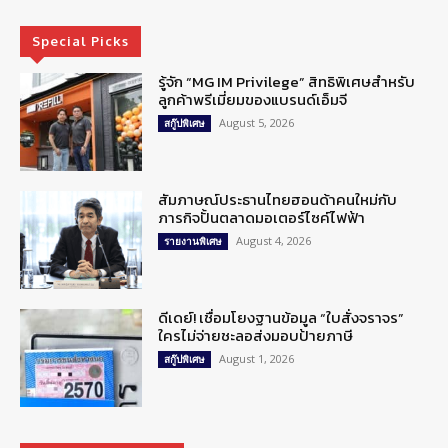
Special Picks
รู้จัก “MG IM Privilege” สิทธิพิเศษสำหรับ
ลูกค้าพรีเมี่ยมของแบรนด์เอ็มจี
August 5, 2026
สกู๊ปพิเศษ
สัมภาษณ์ประธานไทยฮอนด้าคนใหม่กับ
ภารกิจปั้นตลาดมอเตอร์ไซค์ไฟฟ้า
August 4, 2026
รายงานพิเศษ
ดีเดย์! เชื่อมโยงฐานข้อมูล “ใบสั่งจราจร”
ใครไม่จ่ายชะลอส่งมอบป้ายภาษี
August 1, 2026
สกู๊ปพิเศษ