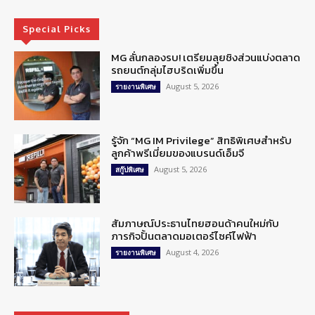
Special Picks
MG ลั่นกลองรบ! เตรียมลุยชิงส่วนแบ่งตลาด
รถยนต์กลุ่มไฮบริดเพิ่มขึ้น
August 5, 2026
รายงานพิเศษ
รู้จัก “MG IM Privilege” สิทธิพิเศษสำหรับ
ลูกค้าพรีเมี่ยมของแบรนด์เอ็มจี
August 5, 2026
สกู๊ปพิเศษ
สัมภาษณ์ประธานไทยฮอนด้าคนใหม่กับ
ภารกิจปั้นตลาดมอเตอร์ไซค์ไฟฟ้า
August 4, 2026
รายงานพิเศษ