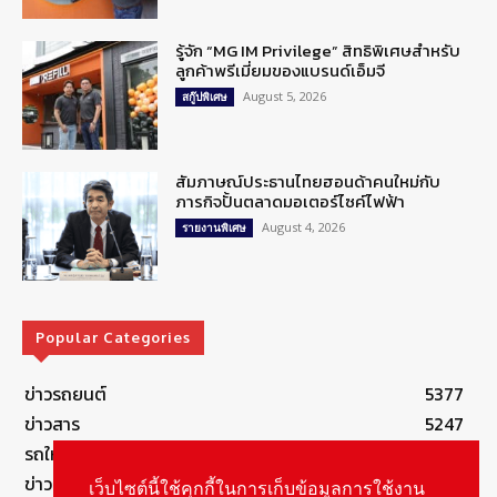
รู้จัก “MG IM Privilege” สิทธิพิเศษสำหรับ
ลูกค้าพรีเมี่ยมของแบรนด์เอ็มจี
August 5, 2026
สกู๊ปพิเศษ
สัมภาษณ์ประธานไทยฮอนด้าคนใหม่กับ
ภารกิจปั้นตลาดมอเตอร์ไซค์ไฟฟ้า
August 4, 2026
รายงานพิเศษ
Popular Categories
ข่าวรถยนต์
5377
ข่าวสาร
5247
รถใหม่
3283
ข่าวประชาสัมพันธ์
2149
เว็บไซต์นี้ใช้คุกกี้ในการเก็บข้อมูลการใช้งาน