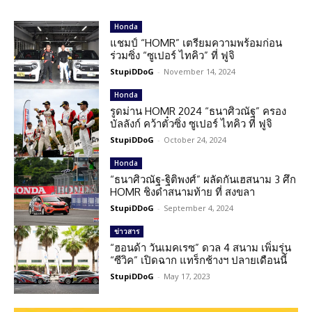
Honda
แชมป์ “HOMR” เตรียมความพร้อมก่อน
ร่วมซิ่ง “ซูเปอร์ ไทคิว” ที่ ฟูจิ
StupiDDoG
-
November 14, 2024
Honda
รูดม่าน HOMR 2024 “ธนาศิวณัฐ” ครอง
บัลลังก์ คว้าตั๋วซิ่ง ซูเปอร์ ไทคิว ที่ ฟูจิ
StupiDDoG
-
October 24, 2024
Honda
“ธนาศิวณัฐ-ฐิติพงศ์” ผลัดกันเฮสนาม 3 ศึก
HOMR ชิงดำสนามท้าย ที่ สงขลา
StupiDDoG
-
September 4, 2024
ข่าวสาร
“ฮอนด้า วันเมคเรซ” ดวล 4 สนาม เพิ่มรุ่น
“ซีวิค” เปิดฉาก แทร็กช้างฯ ปลายเดือนนี้
StupiDDoG
-
May 17, 2023