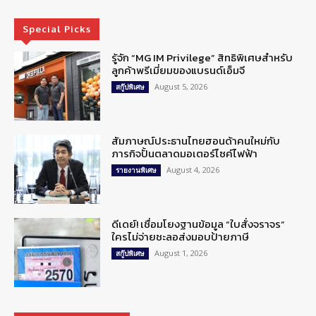
Special Picks
รู้จัก “MG IM Privilege” สิทธิพิเศษสำหรับ
ลูกค้าพรีเมี่ยมของแบรนด์เอ็มจี
August 5, 2026
สกู๊ปพิเศษ
สัมภาษณ์ประธานไทยฮอนด้าคนใหม่กับ
ภารกิจปั้นตลาดมอเตอร์ไซค์ไฟฟ้า
August 4, 2026
รายงานพิเศษ
ดีเดย์! เชื่อมโยงฐานข้อมูล “ใบสั่งจราจร”
ใครไม่จ่ายชะลอส่งมอบป้ายภาษี
August 1, 2026
สกู๊ปพิเศษ