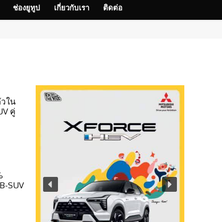
ช่องยูทูป
เกี่ยวกับเรา
ติดต่อ
ัวใน
V คู่
%
! B-SUV