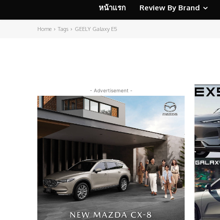
หน้าแรก
Review By Brand
Home
Tags
GEELY Galaxy E5
- Advertisement -