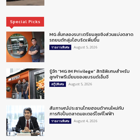
Special Picks
MG ลั่นกลองรบ! เตรียมลุยชิงส่วนแบ่งตลาด
รถยนต์กลุ่มไฮบริดเพิ่มขึ้น
August 5, 2026
รายงานพิเศษ
รู้จัก “MG IM Privilege” สิทธิพิเศษสำหรับ
ลูกค้าพรีเมี่ยมของแบรนด์เอ็มจี
August 5, 2026
สกู๊ปพิเศษ
สัมภาษณ์ประธานไทยฮอนด้าคนใหม่กับ
ภารกิจปั้นตลาดมอเตอร์ไซค์ไฟฟ้า
August 4, 2026
รายงานพิเศษ