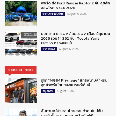
ฟอร์ด ส่ง Ford Ranger Raptor 2 คัน ลุยศึก
ออฟโรด AXCR 2026
August 6, 2026
ข่าวประชาสัมพันธ์
ยอดขาย B-SUV / BC-SUV เดือน มิถุนายน
2026 รวม 14,362 คัน : Toyota Yaris
CROSS ครองแชมป์
August 6, 2026
ข่าวรถยนต์
Special Picks
รู้จัก “MG IM Privilege” สิทธิพิเศษสำหรับ
ลูกค้าพรีเมี่ยมของแบรนด์เอ็มจี
August 5, 2026
สกู๊ปพิเศษ
สัมภาษณ์ประธานไทยฮอนด้าคนใหม่กับ
ภารกิจปั้นตลาดมอเตอร์ไซค์ไฟฟ้า