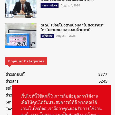
August 4, 2026
รายงานพิเศษ
ดีเดย์! เชื่อมโยงฐานข้อมูล “ใบสั่งจราจร”
ใครไม่จ่ายชะลอส่งมอบป้ายภาษี
August 1, 2026
สกู๊ปพิเศษ
Popular Categories
ข่าวรถยนต์
5377
ข่าวสาร
5245
รถใหม่
3283
ข่าวประชาสัมพันธ์
2149
เว็บไซต์นี้ใช้คุกกี้ในการเก็บข้อมูลการใช้งาน
Smart Life
554
เพื่อให้คุณได้รับประสบการณ์ที่ดี หากคุณใช้
Technology
541
งานเว็บไซต์ต่อ เราถือว่าคุณยอมรับการใช้งาน
คุกกี้ และนโยบายความเป็นส่วนตัว แต่ถ้าคุณ