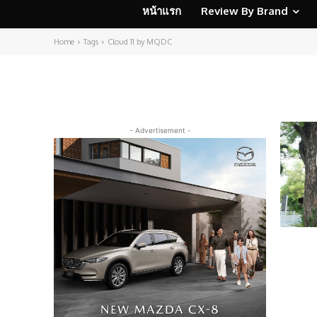
หน้าแรก
Review By Brand
Home
Tags
Cloud 11 by MQDC
- Advertisement -