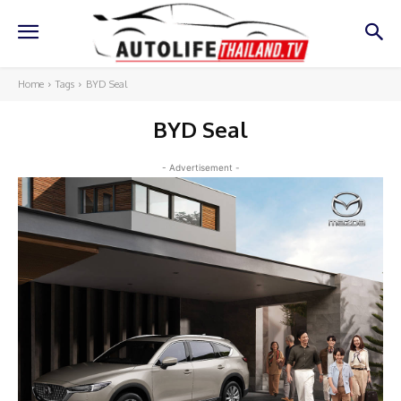
Home
Tags
BYD Seal
BYD Seal
- Advertisement -