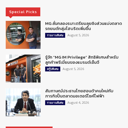
Special Picks
MG ลั่นกลองรบ! เตรียมลุยชิงส่วนแบ่งตลาด
รถยนต์กลุ่มไฮบริดเพิ่มขึ้น
August 5, 2026
รายงานพิเศษ
รู้จัก “MG IM Privilege” สิทธิพิเศษสำหรับ
ลูกค้าพรีเมี่ยมของแบรนด์เอ็มจี
August 5, 2026
สกู๊ปพิเศษ
สัมภาษณ์ประธานไทยฮอนด้าคนใหม่กับ
ภารกิจปั้นตลาดมอเตอร์ไซค์ไฟฟ้า
August 4, 2026
รายงานพิเศษ