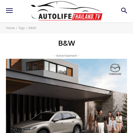
Home
Tags
B&W
B&W
- Advertisement -