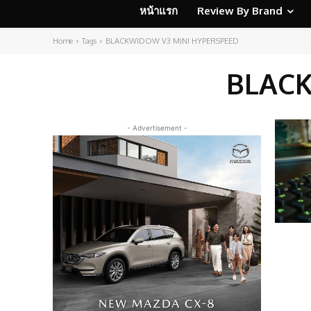
หน้าแรก
Review By Brand
Home
Tags
BLACKWIDOW V3 MINI HYPERSPEED
BLACK
- Advertisement -