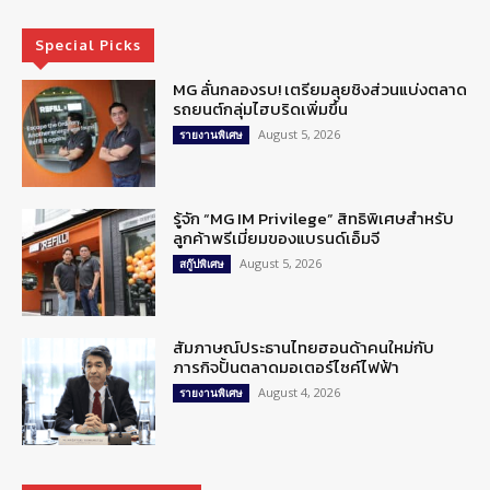
Special Picks
MG ลั่นกลองรบ! เตรียมลุยชิงส่วนแบ่งตลาด
รถยนต์กลุ่มไฮบริดเพิ่มขึ้น
August 5, 2026
รายงานพิเศษ
รู้จัก “MG IM Privilege” สิทธิพิเศษสำหรับ
ลูกค้าพรีเมี่ยมของแบรนด์เอ็มจี
August 5, 2026
สกู๊ปพิเศษ
สัมภาษณ์ประธานไทยฮอนด้าคนใหม่กับ
ภารกิจปั้นตลาดมอเตอร์ไซค์ไฟฟ้า
August 4, 2026
รายงานพิเศษ