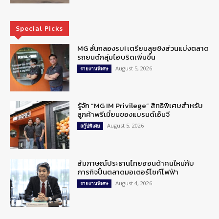
Special Picks
MG ลั่นกลองรบ! เตรียมลุยชิงส่วนแบ่งตลาด
รถยนต์กลุ่มไฮบริดเพิ่มขึ้น
August 5, 2026
รายงานพิเศษ
รู้จัก “MG IM Privilege” สิทธิพิเศษสำหรับ
ลูกค้าพรีเมี่ยมของแบรนด์เอ็มจี
August 5, 2026
สกู๊ปพิเศษ
สัมภาษณ์ประธานไทยฮอนด้าคนใหม่กับ
ภารกิจปั้นตลาดมอเตอร์ไซค์ไฟฟ้า
August 4, 2026
รายงานพิเศษ