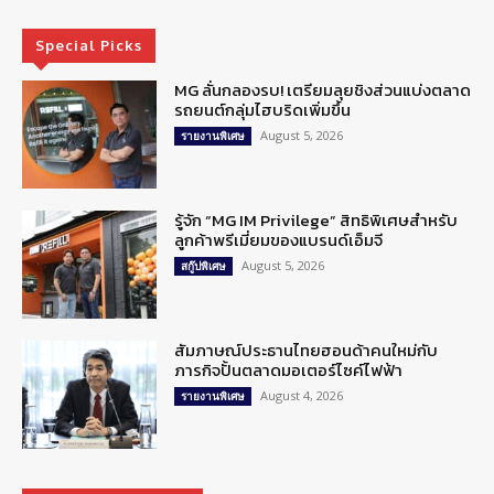
Special Picks
MG ลั่นกลองรบ! เตรียมลุยชิงส่วนแบ่งตลาด
รถยนต์กลุ่มไฮบริดเพิ่มขึ้น
August 5, 2026
รายงานพิเศษ
รู้จัก “MG IM Privilege” สิทธิพิเศษสำหรับ
ลูกค้าพรีเมี่ยมของแบรนด์เอ็มจี
August 5, 2026
สกู๊ปพิเศษ
สัมภาษณ์ประธานไทยฮอนด้าคนใหม่กับ
ภารกิจปั้นตลาดมอเตอร์ไซค์ไฟฟ้า
August 4, 2026
รายงานพิเศษ