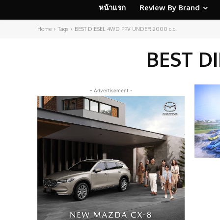
หน้าแรก
Review By Brand
Home
Tags
BEST DIESEL 4WD PPV UNDER 2000 c.c.
BEST DI
- Advertisement -