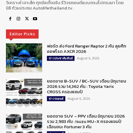
วิเคราะห์ เจาะลึก ทุกข้อเท็จจริง รีวิวรถยนต์แบบตรงไปตรงมา โดย
นิธิ ท้วมประถม Autolifethailand.tv.
Editor Picks
ฟอร์ด ส่ง Ford Ranger Raptor 2 คัน ลุยศึก
ออฟโรด AXCR 2026
August 6, 2026
ข่าวประชาสัมพันธ์
ยอดขาย B-SUV / BC-SUV เดือน มิถุนายน
2026 รวม 14,362 คัน : Toyota Yaris
CROSS ครองแชมป์
August 6, 2026
ข่าวรถยนต์
ยอดขาย SUV – PPV เดือน มิถุนายน 2026
รวม 2,983 คัน : Isuzu MU-X ครองแชมป์
เฉือนชนะ Fortuner 3 คัน