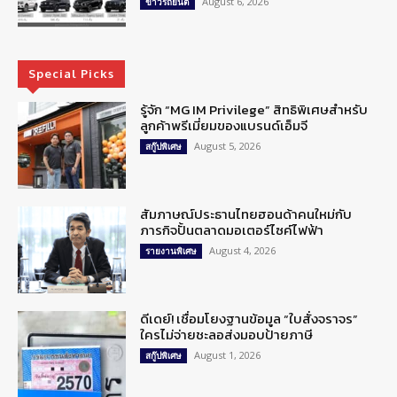
August 6, 2026
ข่าวรถยนต์
Special Picks
รู้จัก “MG IM Privilege” สิทธิพิเศษสำหรับ
ลูกค้าพรีเมี่ยมของแบรนด์เอ็มจี
August 5, 2026
สกู๊ปพิเศษ
สัมภาษณ์ประธานไทยฮอนด้าคนใหม่กับ
ภารกิจปั้นตลาดมอเตอร์ไซค์ไฟฟ้า
August 4, 2026
รายงานพิเศษ
ดีเดย์! เชื่อมโยงฐานข้อมูล “ใบสั่งจราจร”
ใครไม่จ่ายชะลอส่งมอบป้ายภาษี
August 1, 2026
สกู๊ปพิเศษ