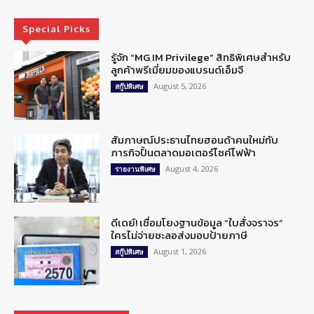
Special Picks
รู้จัก “MG IM Privilege” สิทธิพิเศษสำหรับ
ลูกค้าพรีเมี่ยมของแบรนด์เอ็มจี
August 5, 2026
สกู๊ปพิเศษ
สัมภาษณ์ประธานไทยฮอนด้าคนใหม่กับ
ภารกิจปั้นตลาดมอเตอร์ไซค์ไฟฟ้า
August 4, 2026
รายงานพิเศษ
ดีเดย์! เชื่อมโยงฐานข้อมูล “ใบสั่งจราจร”
ใครไม่จ่ายชะลอส่งมอบป้ายภาษี
August 1, 2026
สกู๊ปพิเศษ