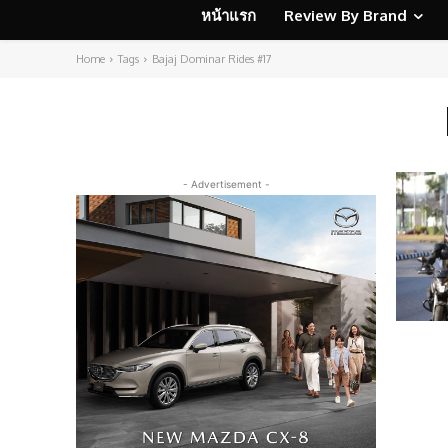
หน้าแรก
Review By Brand
Home
Tags
Bajaj Dominar Rides #17
- Advertisement -