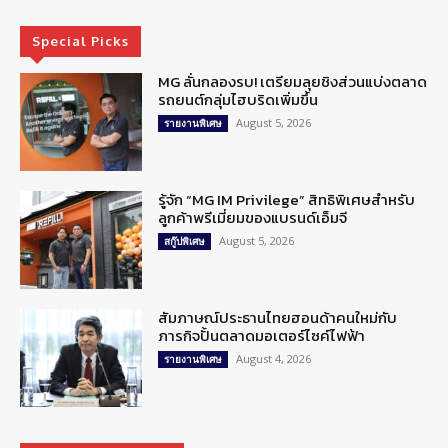
Special Picks
MG ลั่นกลองรบ! เตรียมลุยชิงส่วนแบ่งตลาด
รถยนต์กลุ่มไฮบริดเพิ่มขึ้น
August 5, 2026
รายงานพิเศษ
รู้จัก “MG IM Privilege” สิทธิพิเศษสำหรับ
ลูกค้าพรีเมี่ยมของแบรนด์เอ็มจี
August 5, 2026
สกู๊ปพิเศษ
สัมภาษณ์ประธานไทยฮอนด้าคนใหม่กับ
ภารกิจปั้นตลาดมอเตอร์ไซค์ไฟฟ้า
August 4, 2026
รายงานพิเศษ