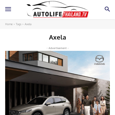
Home
Tags
Axela
Axela
- Advertisement -