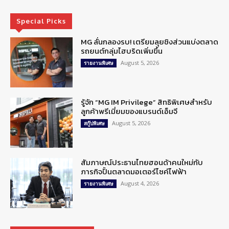
Special Picks
MG ลั่นกลองรบ! เตรียมลุยชิงส่วนแบ่งตลาด
รถยนต์กลุ่มไฮบริดเพิ่มขึ้น
August 5, 2026
รายงานพิเศษ
รู้จัก “MG IM Privilege” สิทธิพิเศษสำหรับ
ลูกค้าพรีเมี่ยมของแบรนด์เอ็มจี
August 5, 2026
สกู๊ปพิเศษ
สัมภาษณ์ประธานไทยฮอนด้าคนใหม่กับ
ภารกิจปั้นตลาดมอเตอร์ไซค์ไฟฟ้า
August 4, 2026
รายงานพิเศษ