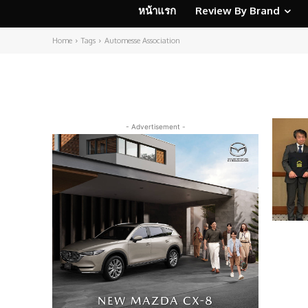
หน้าแรก
Review By Brand
Home
Tags
Automesse Association
- Advertisement -