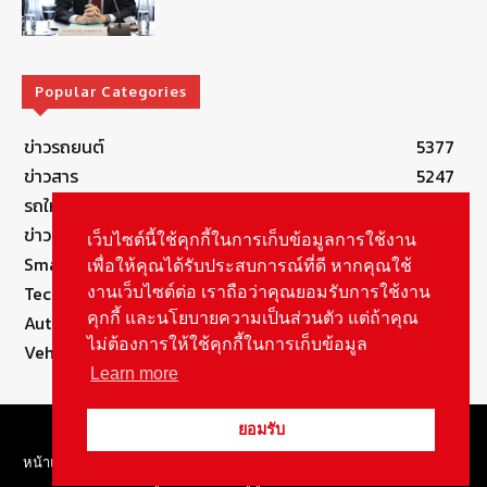
Popular Categories
ข่าวรถยนต์
5377
ข่าวสาร
5247
รถใหม่
3283
ข่าวประชาสัมพันธ์
2149
เว็บไซต์นี้ใช้คุกกี้ในการเก็บข้อมูลการใช้งาน
Smart Life
554
เพื่อให้คุณได้รับประสบการณ์ที่ดี หากคุณใช้
Technology
541
งานเว็บไซต์ต่อ เราถือว่าคุณยอมรับการใช้งาน
คุกกี้ และนโยบายความเป็นส่วนตัว แต่ถ้าคุณ
Autolife Lifestyle
490
ไม่ต้องการให้ใช้คุกกี้ในการเก็บข้อมูล
Vehicle
389
Learn more
© Copyright 2021, All Rights Reserved Autolifethailand
ยอมรับ
หน้าแรก
Review By Brand
Autolife Lifestyle
ข่าวสาร
รถใหม่
ลองขับ
สกู๊ปพิเศษ
ช่องยูทูป
เกี่ยวกับเรา
ติดต่อ