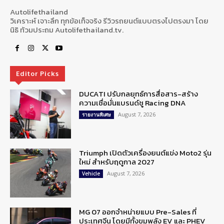
Autolifethailand
วิเคราะห์ เจาะลึก ทุกข้อเท็จจริง รีวิวรถยนต์แบบตรงไปตรงมา โดย
นิธิ ท้วมประถม Autolifethailand.tv.
Editor Picks
DUCATI ปรับกลยุทธ์การสื่อสาร-สร้าง
ความเชื่อมั่นแบรนด์ชู Racing DNA
August 7, 2026
รายงานพิเศษ
Triumph เปิดตัวเครื่องยนต์แข่ง Moto2 รุ่น
ใหม่ สำหรับฤดูกาล 2027
August 7, 2026
Vehicle
MG 07 ออกจำหน่ายแบบ Pre-Sales ที่
ประเทศจีน โดยมีทั้งขุมพลัง EV และ PHEV