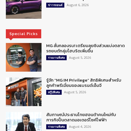
August 6, 2026
ข่าวรถยนต์
Special Picks
MG ลั่นกลองรบ! เตรียมลุยชิงส่วนแบ่งตลาด
รถยนต์กลุ่มไฮบริดเพิ่มขึ้น
August 5, 2026
รายงานพิเศษ
รู้จัก “MG IM Privilege” สิทธิพิเศษสำหรับ
ลูกค้าพรีเมี่ยมของแบรนด์เอ็มจี
August 5, 2026
สกู๊ปพิเศษ
สัมภาษณ์ประธานไทยฮอนด้าคนใหม่กับ
ภารกิจปั้นตลาดมอเตอร์ไซค์ไฟฟ้า
August 4, 2026
รายงานพิเศษ