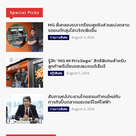
Special Picks
MG ลั่นกลองรบ! เตรียมลุยชิงส่วนแบ่งตลาด
รถยนต์กลุ่มไฮบริดเพิ่มขึ้น
August 5, 2026
รายงานพิเศษ
รู้จัก “MG IM Privilege” สิทธิพิเศษสำหรับ
ลูกค้าพรีเมี่ยมของแบรนด์เอ็มจี
August 5, 2026
สกู๊ปพิเศษ
สัมภาษณ์ประธานไทยฮอนด้าคนใหม่กับ
ภารกิจปั้นตลาดมอเตอร์ไซค์ไฟฟ้า
August 4, 2026
รายงานพิเศษ