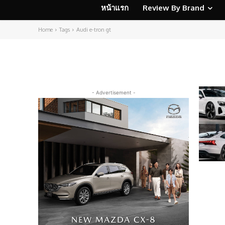
หน้าแรก
Review By Brand
Home
Tags
Audi e-tron gt
- Advertisement -