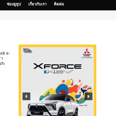
ช่องยูทูป
เกี่ยวกับเรา
ติดต่อ
udi e-
้า
kWh