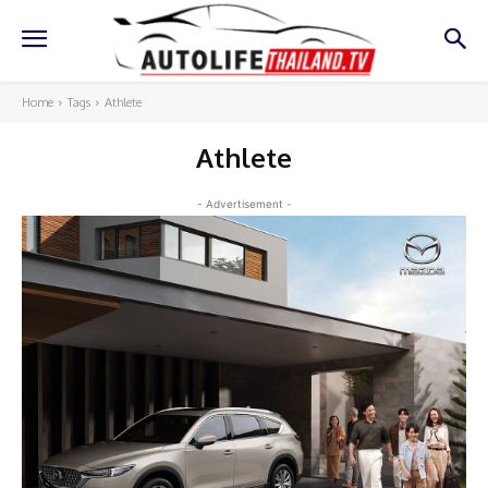
Home
Tags
Athlete
Athlete
- Advertisement -