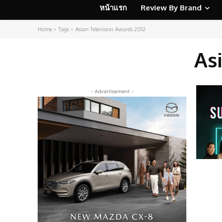
หน้าแรก
Review By Brand
Home
Tags
Asian Television Awards 2012
As
- Advertisement -