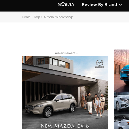
หน้าแรก
Review By Brand
Home
Tags
Almera minorchange
- Advertisement -