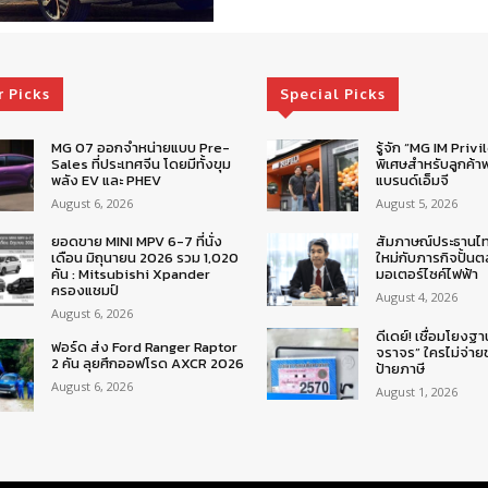
r Picks
Special Picks
MG 07 ออกจำหน่ายแบบ Pre-
รู้จัก “MG IM Privi
Sales ที่ประเทศจีน โดยมีทั้งขุม
พิเศษสำหรับลูกค้าพ
พลัง EV และ PHEV
แบรนด์เอ็มจี
August 6, 2026
August 5, 2026
ยอดขาย MINI MPV 6-7 ที่นั่ง
สัมภาษณ์ประธานไ
เดือน มิถุนายน 2026 รวม 1,020
ใหม่กับภารกิจปั้น
คัน : Mitsubishi Xpander
มอเตอร์ไซค์ไฟฟ้า
ครองแชมป์
August 4, 2026
August 6, 2026
ดีเดย์! เชื่อมโยงฐา
ฟอร์ด ส่ง Ford Ranger Raptor
จราจร” ใครไม่จ่า
2 คัน ลุยศึกออฟโรด AXCR 2026
ป้ายภาษี
August 6, 2026
August 1, 2026