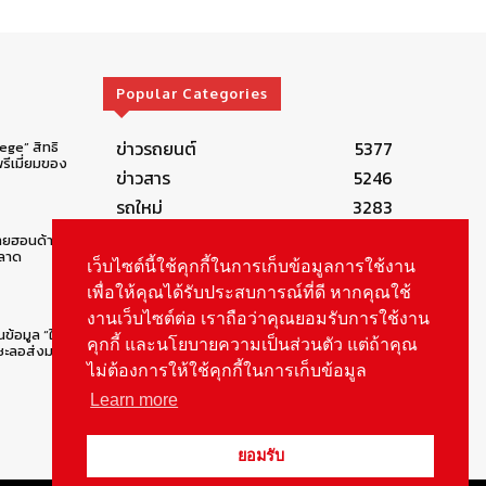
Popular Categories
ข่าวรถยนต์
5377
lege” สิทธิ
รีเมี่ยมของ
ข่าวสาร
5246
รถใหม่
3283
ข่าวประชาสัมพันธ์
2149
ทยฮอนด้าคน
ตลาด
Smart Life
554
เว็บไซต์นี้ใช้คุกกี้ในการเก็บข้อมูลการใช้งาน
Technology
541
เพื่อให้คุณได้รับประสบการณ์ที่ดี หากคุณใช้
งานเว็บไซต์ต่อ เราถือว่าคุณยอมรับการใช้งาน
Autolife Lifestyle
490
นข้อมูล “ใบสั่ง
คุกกี้ และนโยบายความเป็นส่วนตัว แต่ถ้าคุณ
Vehicle
389
ยชะลอส่งมอบ
ไม่ต้องการให้ใช้คุกกี้ในการเก็บข้อมูล
Learn more
ยอมรับ