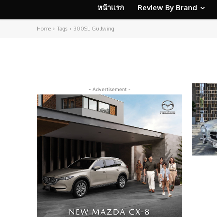
หน้าแรก
Review By Brand
Home
Tags
300SL Gullwing
- Advertisement -