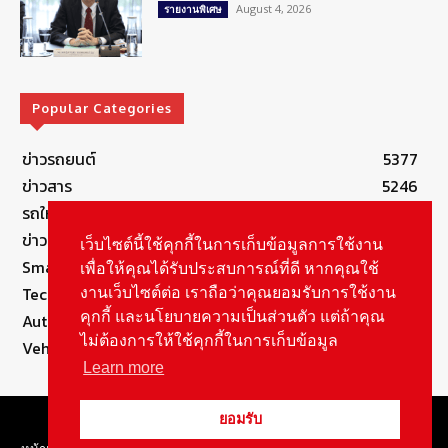
August 4, 2026
รายงานพิเศษ
Popular Categories
ข่าวรถยนต์
5377
ข่าวสาร
5246
รถใหม่
3283
ข่าวประชาสัมพันธ์
2149
เว็บไซต์นี้ใช้คุกกี้ในการเก็บข้อมูลการใช้งาน
Smart Life
554
เพื่อให้คุณได้รับประสบการณ์ที่ดี หากคุณใช้
Technology
541
งานเว็บไซต์ต่อ เราถือว่าคุณยอมรับการใช้งาน
คุกกี้ และนโยบายความเป็นส่วนตัว แต่ถ้าคุณ
Autolife Lifestyle
490
ไม่ต้องการให้ใช้คุกกี้ในการเก็บข้อมูล
Vehicle
389
Learn more
© Copyright 2021, All Rights Reserved Autolifethailand
ยอมรับ