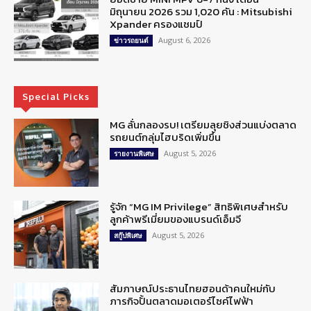
มิถุนายน 2026 รวม 1,020 คัน : Mitsubishi
Xpander ครองแชมป์
August 6, 2026
ข่าวรถยนต์
Special Picks
MG ลั่นกลองรบ! เตรียมลุยชิงส่วนแบ่งตลาด
รถยนต์กลุ่มไฮบริดเพิ่มขึ้น
August 5, 2026
รายงานพิเศษ
รู้จัก “MG IM Privilege” สิทธิพิเศษสำหรับ
ลูกค้าพรีเมี่ยมของแบรนด์เอ็มจี
August 5, 2026
สกู๊ปพิเศษ
สัมภาษณ์ประธานไทยฮอนด้าคนใหม่กับ
ภารกิจปั้นตลาดมอเตอร์ไซค์ไฟฟ้า