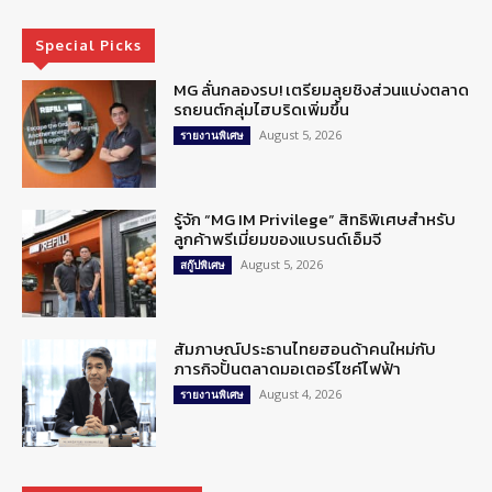
Special Picks
MG ลั่นกลองรบ! เตรียมลุยชิงส่วนแบ่งตลาด
รถยนต์กลุ่มไฮบริดเพิ่มขึ้น
August 5, 2026
รายงานพิเศษ
รู้จัก “MG IM Privilege” สิทธิพิเศษสำหรับ
ลูกค้าพรีเมี่ยมของแบรนด์เอ็มจี
August 5, 2026
สกู๊ปพิเศษ
สัมภาษณ์ประธานไทยฮอนด้าคนใหม่กับ
ภารกิจปั้นตลาดมอเตอร์ไซค์ไฟฟ้า
August 4, 2026
รายงานพิเศษ