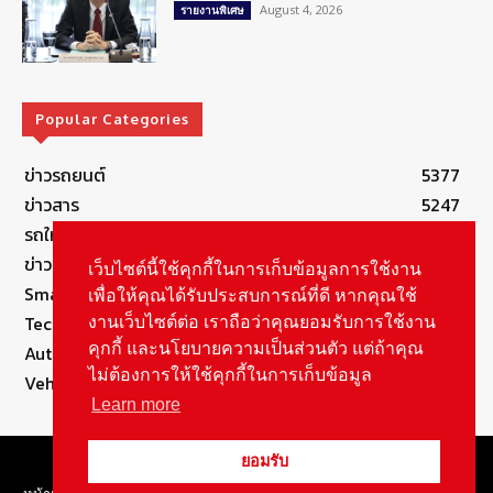
August 4, 2026
รายงานพิเศษ
Popular Categories
ข่าวรถยนต์
5377
ข่าวสาร
5247
รถใหม่
3283
ข่าวประชาสัมพันธ์
2149
เว็บไซต์นี้ใช้คุกกี้ในการเก็บข้อมูลการใช้งาน
Smart Life
554
เพื่อให้คุณได้รับประสบการณ์ที่ดี หากคุณใช้
Technology
541
งานเว็บไซต์ต่อ เราถือว่าคุณยอมรับการใช้งาน
คุกกี้ และนโยบายความเป็นส่วนตัว แต่ถ้าคุณ
Autolife Lifestyle
490
ไม่ต้องการให้ใช้คุกกี้ในการเก็บข้อมูล
Vehicle
389
Learn more
© Copyright 2021, All Rights Reserved Autolifethailand
ยอมรับ