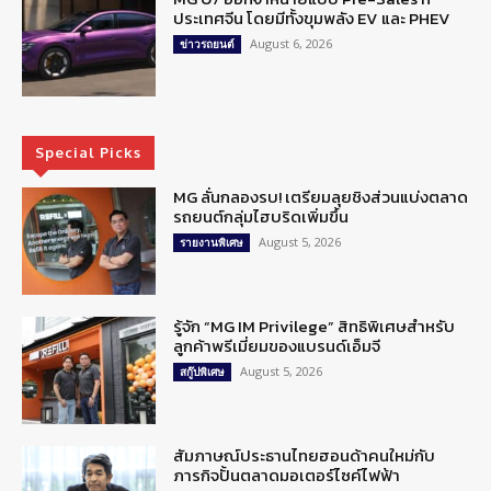
ประเทศจีน โดยมีทั้งขุมพลัง EV และ PHEV
August 6, 2026
ข่าวรถยนต์
Special Picks
MG ลั่นกลองรบ! เตรียมลุยชิงส่วนแบ่งตลาด
รถยนต์กลุ่มไฮบริดเพิ่มขึ้น
August 5, 2026
รายงานพิเศษ
รู้จัก “MG IM Privilege” สิทธิพิเศษสำหรับ
ลูกค้าพรีเมี่ยมของแบรนด์เอ็มจี
August 5, 2026
สกู๊ปพิเศษ
สัมภาษณ์ประธานไทยฮอนด้าคนใหม่กับ
ภารกิจปั้นตลาดมอเตอร์ไซค์ไฟฟ้า