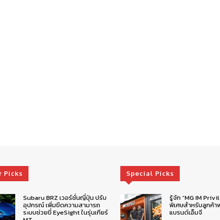
r Picks
Special Picks
Subaru BRZ เวอร์ชั่นญี่ปุ่น ปรับ
รู้จัก “MG IM Privi
อุปกรณ์ เพิ่มขีดความสามารถ
พิเศษสำหรับลูกค้าพ
ระบบช่วยขี่ EyeSight ในรุ่นเกียร์
แบรนด์เอ็มจี
MT