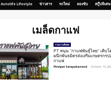
Autolife Lifestyle
ข่าวสาร
รถใหม่
ลองขับ
สกู๊ปพิเศษ
เมล็ดกาแฟ
รายงานพิเศษ
PT หนุน “กาแฟพันธุ์ไทย” เติบโต
ผนึกพันธมิตรส่งเสริมเกษตรกรปล
กาแฟ
Pholpat Salayakanond
-
October 15, 20